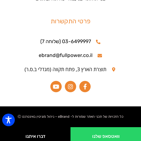
פרטי התקשרות
03-6499997 (שלוחה 7)
ebrand@fullpower.co.il
תוצרת הארץ 3, פתח תקווה (מגדלי ב.ס.ר)
כל הזכויות של תכני האתר שמורות ל- eBrand – ניהול מוניטין באינטרנט Ⓒ
וואטסאפ שלנו
דברו איתנו