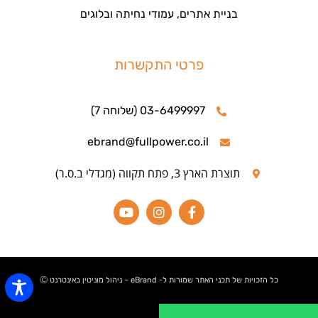
בניית אתרים, עמודי נחיתה ובלוגים
פרטי התקשרות
03-6499997 (שלוחה 7)
ebrand@fullpower.co.il
תוצרת הארץ 3, פתח תקווה (מגדלי ב.ס.ר)
כל הזכויות של תכני האתר שמורות ל- eBrand – ניהול מוניטין באינטרנט Ⓒ