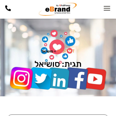
דף הבית
»
סושיאל
תגית: סושיאל