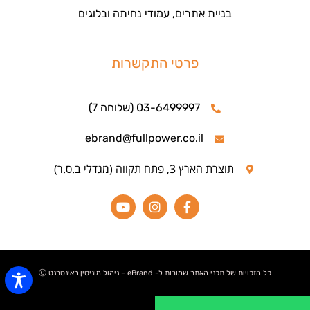
בניית אתרים, עמודי נחיתה ובלוגים
פרטי התקשרות
03-6499997 (שלוחה 7)
ebrand@fullpower.co.il
תוצרת הארץ 3, פתח תקווה (מגדלי ב.ס.ר)
כל הזכויות של תכני האתר שמורות ל- eBrand – ניהול מוניטין באינטרנט Ⓒ