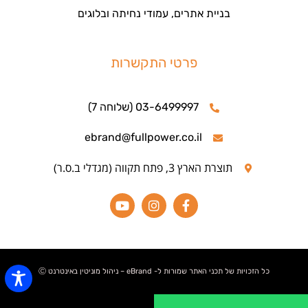
בניית אתרים, עמודי נחיתה ובלוגים
פרטי התקשרות
03-6499997 (שלוחה 7)
ebrand@fullpower.co.il
תוצרת הארץ 3, פתח תקווה (מגדלי ב.ס.ר)
כל הזכויות של תכני האתר שמורות ל- eBrand – ניהול מוניטין באינטרנט Ⓒ