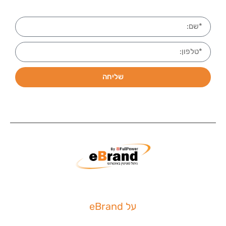
שליחה
על eBrand