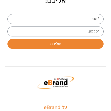
אליכם:
שליחה
על eBrand