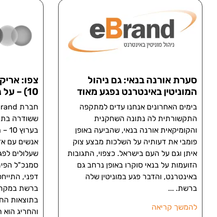
סערת אורנה בנאי: גם ניהול
צפו: אריק 
המוניטין באינטרנט נפגע מאוד
10) – על ניהול מוניטין באינטרנט
בימים האחרונים אנחנו עדים למתקפה
התקשורתית לה נתונה השחקנית
ששודרה בתכנ
והקומיקאית אורנה בנאי, שהביעה באופן
בער
פומבי את דעותיה על השלכות מבצע צוק
אנשים עם אז
איתן וגם על העם בישראל. כצפוי, התגובות
שעלולים לפג
הזועמות על בנאי סוקרו באופן נרחב גם
באינטרנט, והדבר פגע במוניטין שלה
דפני, התייח
ברשת.
ברשת במקרים
בתוצאות החי
להמשך קריאה
והחריג הוא ה