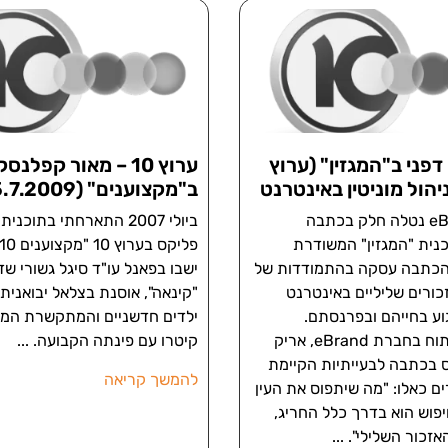
דפני ב"המגזין" (ערוץ
ערוץ 10 – מאור קפלנסק
ב"מקצוענים" (25.7.2009)
חברת eBrand נטלה חלק בכתבה
ביולי 2007 התארחתי בתוכ
ית "המגזין" המשודרת
וץ 10 – הכתבה עסקה בהתמודדות של
ישבו בפאנל עו"ד סיגל גשורי ש
כורים שליליים באינטרנט
"קינאה", אוסנת בצלאל יבואנית 
וע בחייהם ובפרנסתם.
ילדים חדשניים והמתקשרת הממ
סמנכ"ל הפיתוח בחברת eBrand, אריק
קיטרו עם פינתה הקבועה.
ס בכתבה לבעייתיות הקיימת
להמשך קריאה
 כאלו: "מה שיתפוס את העין
פוש הוא בדרך כלל החריג,
אזכור השלילי".