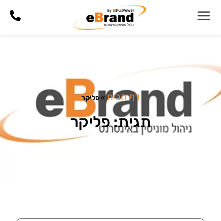
דף הבית
»
פליקר
תגית: פליקר