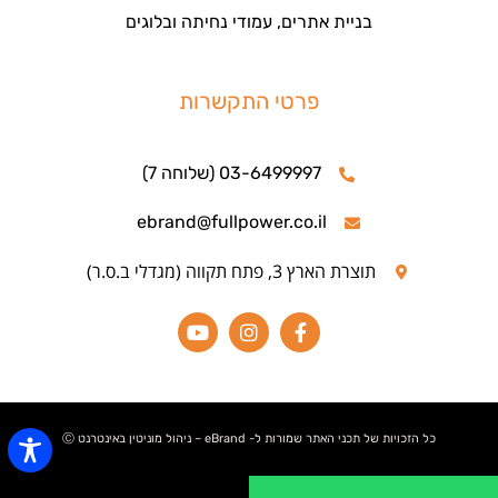
בניית אתרים, עמודי נחיתה ובלוגים
פרטי התקשרות
03-6499997 (שלוחה 7)
ebrand@fullpower.co.il
תוצרת הארץ 3, פתח תקווה (מגדלי ב.ס.ר)
כל הזכויות של תכני האתר שמורות ל- eBrand – ניהול מוניטין באינטרנט Ⓒ