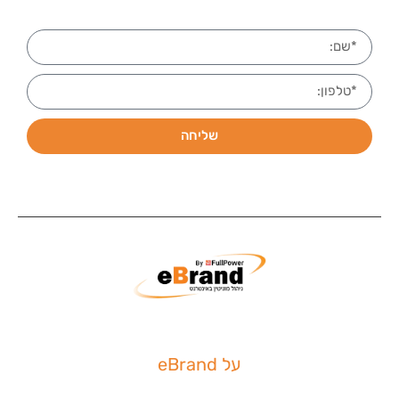
שליחה
על eBrand