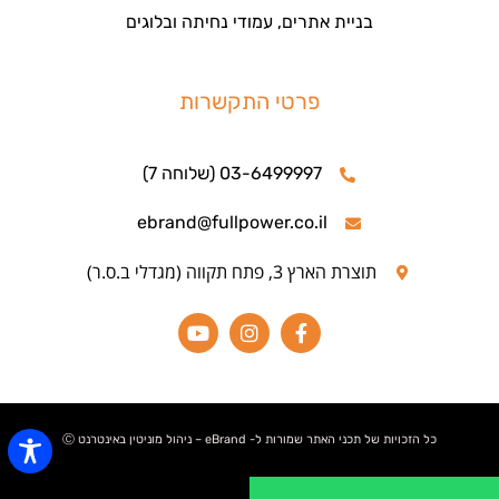
בניית אתרים, עמודי נחיתה ובלוגים
פרטי התקשרות
03-6499997 (שלוחה 7)
ebrand@fullpower.co.il
תוצרת הארץ 3, פתח תקווה (מגדלי ב.ס.ר)
כל הזכויות של תכני האתר שמורות ל- eBrand – ניהול מוניטין באינטרנט Ⓒ