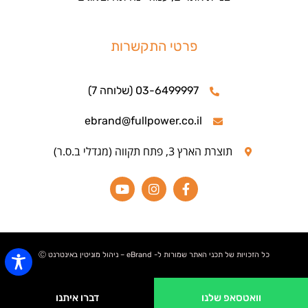
פרטי התקשרות
03-6499997 (שלוחה 7)
ebrand@fullpower.co.il
תוצרת הארץ 3, פתח תקווה (מגדלי ב.ס.ר)
כל הזכויות של תכני האתר שמורות ל- eBrand – ניהול מוניטין באינטרנט Ⓒ
וואטסאפ שלנו
דברו איתנו