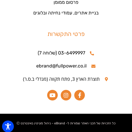
פרסום ממומן
בניית אתרים, עמודי נחיתה ובלוגים
פרטי התקשרות
03-6499997 (שלוחה 7)
ebrand@fullpower.co.il
תוצרת הארץ 3, פתח תקווה (מגדלי ב.ס.ר)
כל הזכויות של תכני האתר שמורות ל- eBrand – ניהול מוניטין באינטרנט Ⓒ