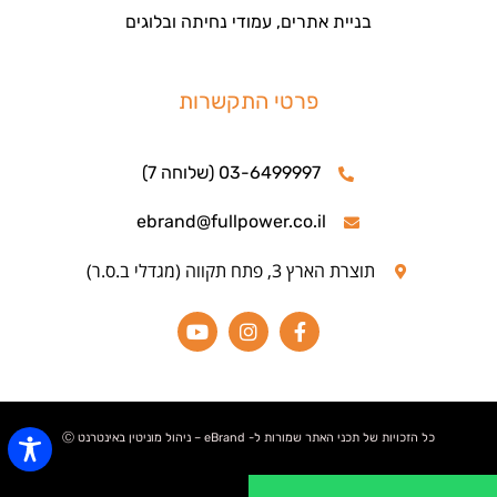
בניית אתרים, עמודי נחיתה ובלוגים
פרטי התקשרות
03-6499997 (שלוחה 7)
ebrand@fullpower.co.il
תוצרת הארץ 3, פתח תקווה (מגדלי ב.ס.ר)
כל הזכויות של תכני האתר שמורות ל- eBrand – ניהול מוניטין באינטרנט Ⓒ