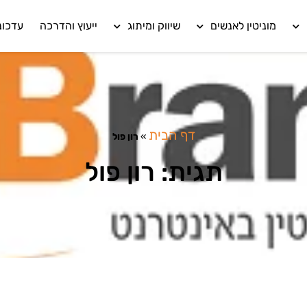
מוניטין לאנשים
שיווק ומיתוג
ייעוץ והדרכה
עדכונ
דף הבית
»
רון פול
תגית: רון פול