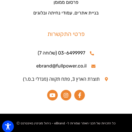
פרסום ממומן
בניית אתרים, עמודי נחיתה ובלוגים
פרטי התקשרות
03-6499997 (שלוחה 7)
ebrand@fullpower.co.il
תוצרת הארץ 3, פתח תקווה (מגדלי ב.ס.ר)
כל הזכויות של תכני האתר שמורות ל- eBrand – ניהול מוניטין באינטרנט Ⓒ