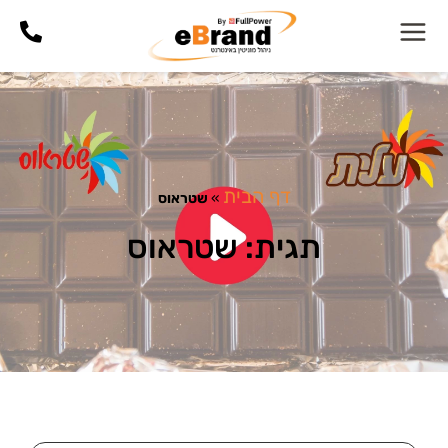
דף הבית
»
שטראוס
תגית: שטראוס