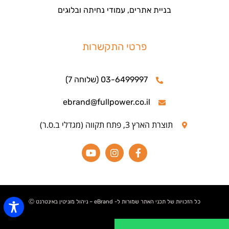
בניית אתרים, עמודי נחיתה ובלוגים
פרטי התקשרות
03-6499997 (שלוחה 7)
ebrand@fullpower.co.il
תוצרת הארץ 3, פתח תקווה (מגדלי ב.ס.ר)
כל הזכויות של תכני האתר שמורות ל- eBrand – ניהול מוניטין באינטרנט Ⓒ