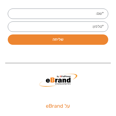
שליחה
על eBrand