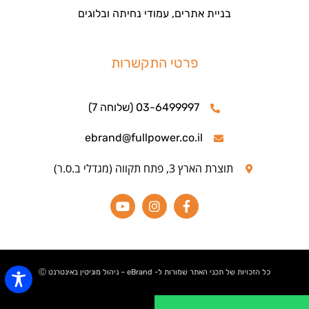
בניית אתרים, עמודי נחיתה ובלוגים
פרטי התקשרות
03-6499997 (שלוחה 7)
ebrand@fullpower.co.il
תוצרת הארץ 3, פתח תקווה (מגדלי ב.ס.ר)
כל הזכויות של תכני האתר שמורות ל- eBrand – ניהול מוניטין באינטרנט Ⓒ