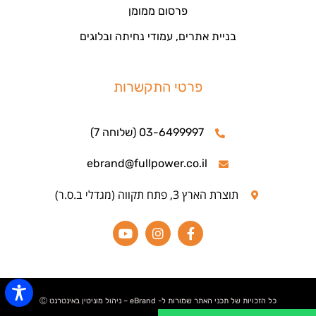
פרסום ממומן
בניית אתרים, עמודי נחיתה ובלוגים
פרטי התקשרות
03-6499997 (שלוחה 7)
ebrand@fullpower.co.il
תוצרת הארץ 3, פתח תקווה (מגדלי ב.ס.ר)
כל הזכויות של תכני האתר שמורות ל- eBrand – ניהול מוניטין באינטרנט Ⓒ