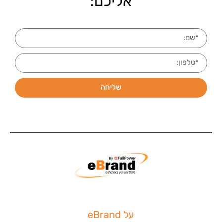
אליכם:
שליחה
על eBrand