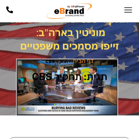
דף הבית
»
תחקיר CBS
תגית: תחקיר CBS