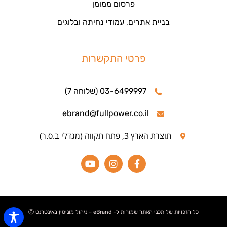
פרסום ממומן
בניית אתרים, עמודי נחיתה ובלוגים
פרטי התקשרות
03-6499997 (שלוחה 7)
ebrand@fullpower.co.il
תוצרת הארץ 3, פתח תקווה (מגדלי ב.ס.ר)
כל הזכויות של תכני האתר שמורות ל- eBrand – ניהול מוניטין באינטרנט Ⓒ