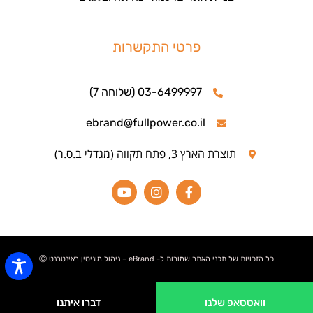
פרטי התקשרות
03-6499997 (שלוחה 7)
ebrand@fullpower.co.il
תוצרת הארץ 3, פתח תקווה (מגדלי ב.ס.ר)
כל הזכויות של תכני האתר שמורות ל- eBrand – ניהול מוניטין באינטרנט Ⓒ
וואטסאפ שלנו
דברו איתנו