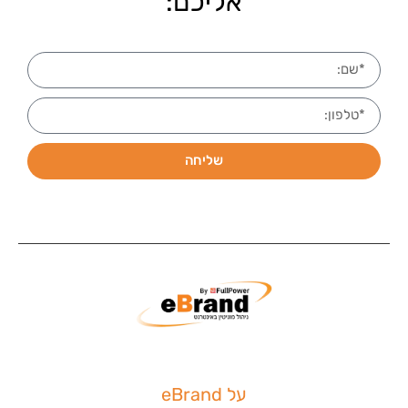
אליכם:
שליחה
על eBrand