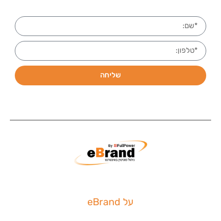
שליחה
על eBrand