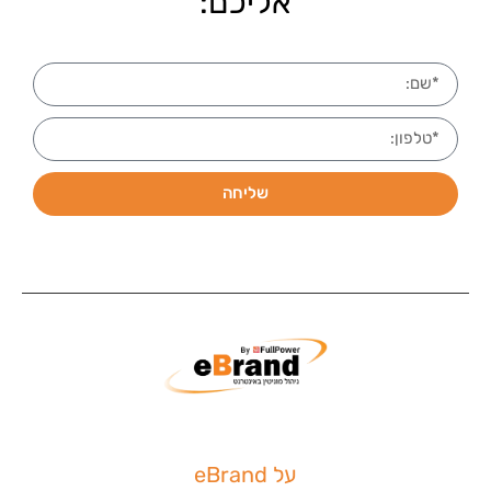
אליכם:
שליחה
על eBrand