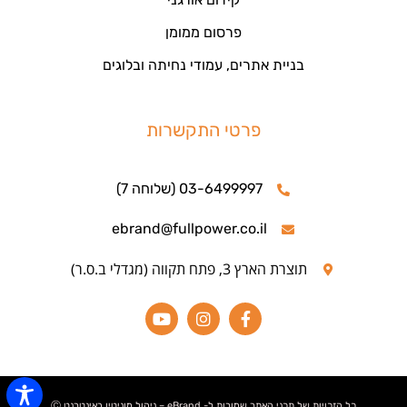
פרסום ממומן
בניית אתרים, עמודי נחיתה ובלוגים
פרטי התקשרות
03-6499997 (שלוחה 7)
ebrand@fullpower.co.il
תוצרת הארץ 3, פתח תקווה (מגדלי ב.ס.ר)
כל הזכויות של תכני האתר שמורות ל- eBrand – ניהול מוניטין באינטרנט Ⓒ