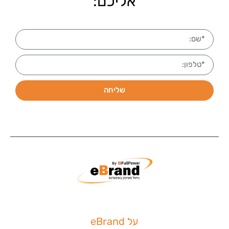
אליכם:
שליחה
על eBrand