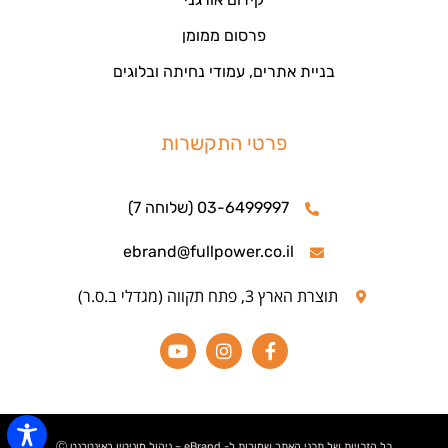
פרסום ממומן
בניית אתרים, עמודי נחיתה ובלוגים
פרטי התקשרות
03-6499997 (שלוחה 7)
ebrand@fullpower.co.il
תוצרת הארץ 3, פתח תקווה (מגדלי ב.ס.ר)
כל הזכויות של תכני האתר שמורות ל- eBrand – ניהול מוניטין באינטרנט Ⓒ