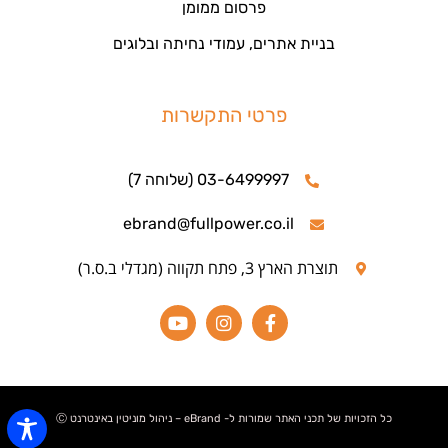
פרסום ממומן
בניית אתרים, עמודי נחיתה ובלוגים
פרטי התקשרות
03-6499997 (שלוחה 7)
ebrand@fullpower.co.il
תוצרת הארץ 3, פתח תקווה (מגדלי ב.ס.ר)
כל הזכויות של תכני האתר שמורות ל- eBrand – ניהול מוניטין באינטרנט Ⓒ