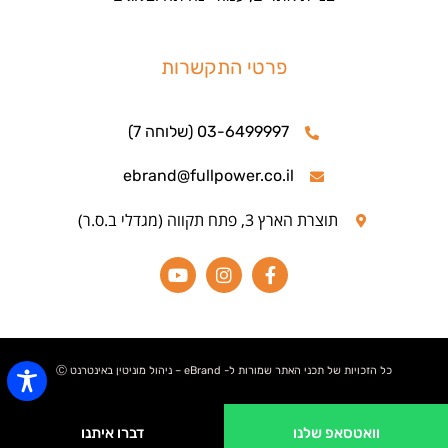
פרטי התקשרות
03-6499997 (שלוחה 7)
ebrand@fullpower.co.il
תוצרת הארץ 3, פתח תקווה (מגדלי ב.ס.ר)
כל הזכויות של תכני האתר שמורות ל- eBrand – ניהול מוניטין באינטרנט Ⓒ
וואטסאפ שלנו
דברו איתנו