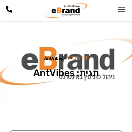
דף הבית
AntVibes
»
תגית: AntVibes