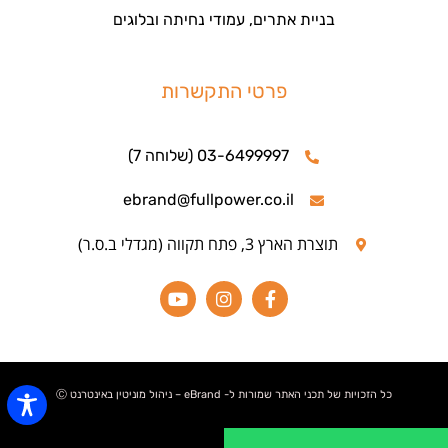
בניית אתרים, עמודי נחיתה ובלוגים
פרטי התקשרות
03-6499997 (שלוחה 7)
ebrand@fullpower.co.il
תוצרת הארץ 3, פתח תקווה (מגדלי ב.ס.ר)
כל הזכויות של תכני האתר שמורות ל- eBrand – ניהול מוניטין באינטרנט Ⓒ