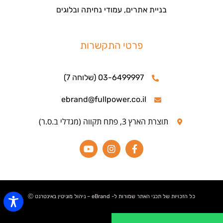
בניית אתרים, עמודי נחיתה ובלוגים
פרטי התקשרות
03-6499997 (שלוחה 7)
ebrand@fullpower.co.il
תוצרת הארץ 3, פתח תקווה (מגדלי ב.ס.ר)
כל הזכויות של תכני האתר שמורות ל- eBrand – ניהול מוניטין באינטרנט Ⓒ