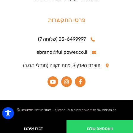
פרטי התקשרות
03-6499997 (שלוחה 7)
ebrand@fullpower.co.il
תוצרת הארץ 3, פתח תקווה (מגדלי ב.ס.ר)
כל הזכויות של תכני האתר שמורות ל- eBrand – ניהול מוניטין באינטרנט Ⓒ
וואטסאפ שלנו
דברו איתנו