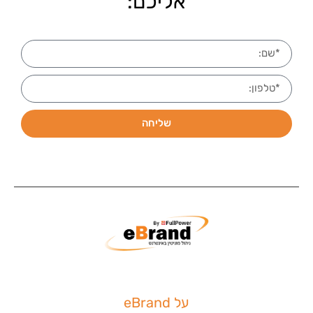
אליכם:
שליחה
על eBrand