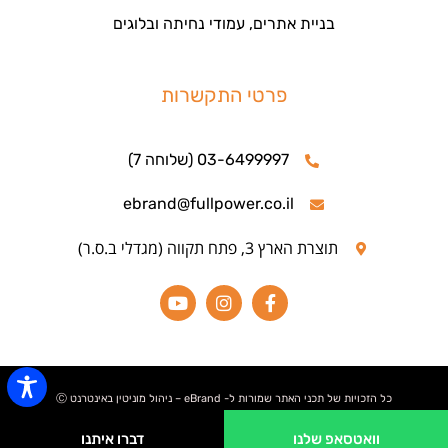
בניית אתרים, עמודי נחיתה ובלוגים
פרטי התקשרות
03-6499997 (שלוחה 7)
ebrand@fullpower.co.il
תוצרת הארץ 3, פתח תקווה (מגדלי ב.ס.ר)
כל הזכויות של תכני האתר שמורות ל- eBrand – ניהול מוניטין באינטרנט Ⓒ
וואטסאפ שלנו
דברו איתנו