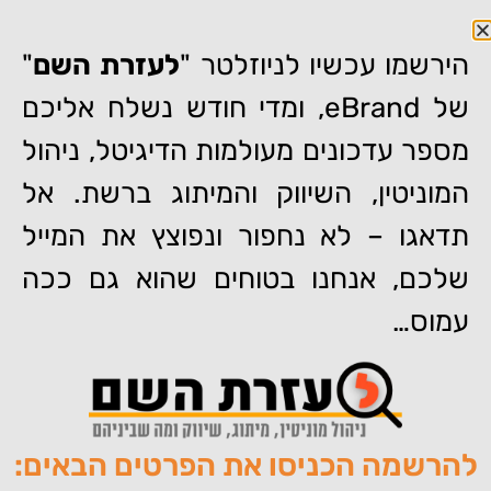
הירשמו עכשיו לניוזלטר "
לעזרת השם
"
של eBrand, ומדי חודש נשלח אליכם
מספר עדכונים מעולמות הדיגיטל, ניהול
דף הבית
»
10 פעולות מיידיות שח"כ חדש חייב לבצע לניהול המוניטין
המוניטין, השיווק והמיתוג ברשת. אל
באינטרנט
תדאגו – לא נחפור ונפוצץ את המייל
10 פעולות מיידיות שח"כ חדש
חייב לבצע לניהול המוניטין
שלכם, אנחנו בטוחים שהוא גם ככה
באינטרנט
עמוס…
להרשמה הכניסו את הפרטים הבאים:
מאת:
מאור קפלנסקי
פורסם:
16/04/2019
תגיות:
,
,
,
,