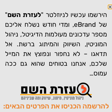
הירשמו עכשיו לניוזלטר "
לעזרת השם
"
של eBrand, ומדי חודש נשלח אליכם
מספר עדכונים מעולמות הדיגיטל, ניהול
דף הבית
»
גיליתי שפרטיי האישיים מופיעים במסמך משפטי החשוף ל-
Google תחת שמי – מה אפשר לעשות?
המוניטין, השיווק והמיתוג ברשת. אל
גיליתי שפרטיי האישיים מופיעים
תדאגו – לא נחפור ונפוצץ את המייל
במסמך משפטי החשוף ל-
שלכם, אנחנו בטוחים שהוא גם ככה
Google תחת שמי – מה אפשר
עמוס…
לעשות?
להרשמה הכניסו את הפרטים הבאים:
מאת:
עומר כהן
פורסם:
06/07/2020
תגיות:
,
,