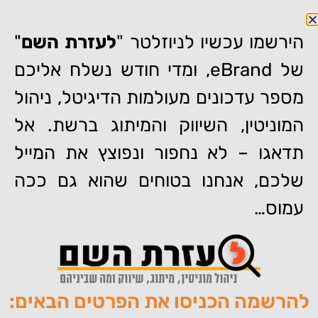
הירשמו עכשיו לניוזלטר "
לעזרת השם
"
של eBrand, ומדי חודש נשלח אליכם
מספר עדכונים מעולמות הדיגיטל, ניהול
המוניטין, השיווק והמיתוג ברשת. אל
דף הבית
»
ההתראות של Google עוברות מתיחת פנים
תדאגו – לא נחפור ונפוצץ את המייל
ההתראות של Google עוברות
שלכם, אנחנו בטוחים שהוא גם ככה
מתיחת פנים
עמוס…
להרשמה הכניסו את הפרטים הבאים:
מאת:
צוות האתר של איברנד
פורסם:
21/01/2014
תגיות:
,
,
,