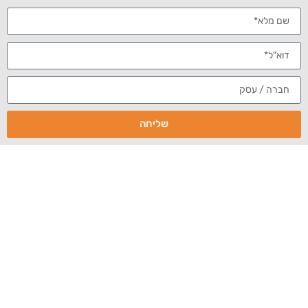
Twitter
google plus
Facebook
אזכורים
,
,
,
שליליים
התראות Google
מידע על מתחרים
ניטור
,
מוניטין
רשתות חברתיות
אחד הכלים
היעילים
הקיימים
לניטור
שליחה
מוניטין
באינטרנט
Google
הוא
Alerts
המספק לכל
אחד (ובחינם)
הודעה למייל
כאשר
מתפרסמים
עמודי אינטרנט
העיצוב החדש (Search Engine Land)