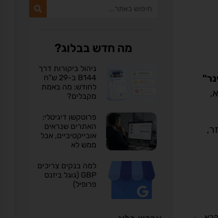
מה חדש בבלוג?
ניהול ביקורות דרך
ינר"
B144 ב-29 ש"ח
לחודש: מה באמת
הבא,
מקבלים?
פרוטקשן דיגיטלי:
האתרים שנראים
ר,
אובייקטיביים, אבל
ממש לא
למה בנקים צריכים
GBP (גוגל ביזנס
פרופיל)
בא