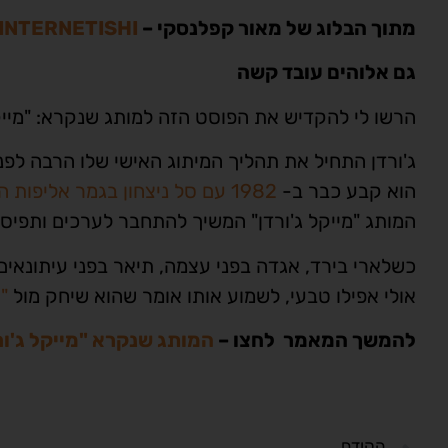
מתוך הבלוג של מאור קפלנסקי –
INTERNETISHI – מיתוג אישי באינטרנט
גם אלוהים עובד קשה
הרשו לי להקדיש את הפוסט הזה למותג שנקרא: "מייקל
ג'ורדן התחיל את תהליך המיתוג האישי שלו הרבה לפנ
הוא קבע כבר ב-
1982 עם סל ניצחון בגמר אליפות המכללות
המותג "מייקל ג'ורדן" המשיך להתחבר לערכים ותפיס
כשלארי בירד, אגדה בפני עצמה, תיאר בפני עיתונאי
אולי אפילו טבעי, לשמוע אותו אומר שהוא שיחק מול
"
להמשך המאמר לחצו –
המותג שנקרא "מייקל ג'ור
הקודם