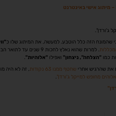
 ג'ורדן".
י שהמונח הזה כלל הוטבע. למעשה, את המיתוג שלו כ
"וו
. למרות שהוא נאלץ לחכות 9 שנים עד לתואר 
ות כמו
"הצלחה", ניצחון"
ואפילו
"אלוהיות"
.
ם את שהרגיש אחרי
שחטף ממנו 63 נקודות
, זה לא היה מוז
אלוהים מחופש למייקל ג'ורדן"
.
דן"
ה