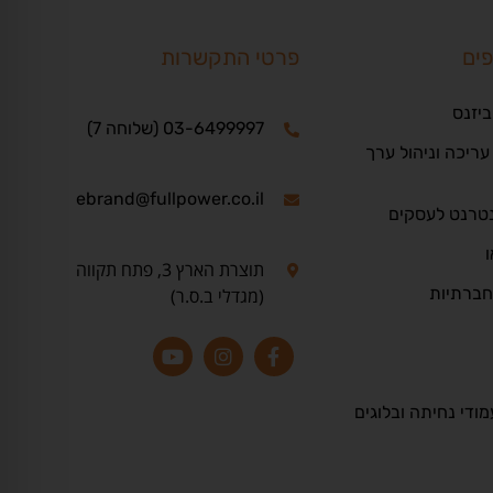
פים
פרטי התקשרות
ביזנס
03-6499997 (שלוחה 7)
ריכה וניהול ערך
ebrand@fullpower.co.il
נטרנט לעסקים
ו
תוצרת הארץ 3, פתח תקווה
חברתיות
(מגדלי ב.ס.ר)
מודי נחיתה ובלוגים