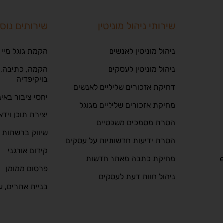
שירותי ניהול מוניטין
שירותים נוס
ניהול מוניטין לאנשים
הקמת גוגל מיי 
ניהול מוניטין לעסקים
הקמה, כתיבה, ע
בויקיפדיה
דחיקת אזכורים שליליים לאנשים
יחסי ציבור באי
מחיקת אזכורים שליליים מגוגל
יצירת תוכן וידא
הסרת מסמכים משפטיים
שיווק ברשתות 
הסרת ידיעות חדשותיות על עסקים
קידום אורגני
מחיקת כתבה מאתר חדשות
פרסום ממומן
ניהול חוות דעת לעסקים
בניית אתרים, ע