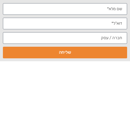
ביום חמישי
שליחה
האחרון, מיכאל
ברמץ ותום
רוזנשטרום השתתפו בכנס PRESS for WORD 2019 – כנס
הוורדפרס והדיגיטל לשנת 2019, שהתקיים בכפר המכבייה
ברמת גן. בכנס, התקיימו מספר הרצאות, שנגעו לעולמות התוכן
והאופטימיזציה של בלוגים ואתרים המבוססים על ממשק
וורדפרס.
את הבוקר פתחנו בארוחת בוקר עשירה, כמו שניתן לראות
בתמונות, תוך שאנחנו מקפידים להחתים כרטיסיה, שעימה ניתן
להיכנס להגרלת מחשב נייד. לאחר מכן, כל משתתפי הכנס נכנסו