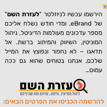
הירשמו עכשיו לניוזלטר "
לעזרת השם
"
של eBrand, ומדי חודש נשלח אליכם
מספר עדכונים מעולמות הדיגיטל, ניהול
דף הבית
»
השתתפנו בכנס PRESS for WORD 2019 וזה מה שחשבנו
המוניטין, השיווק והמיתוג ברשת. אל
עליו
תדאגו – לא נחפור ונפוצץ את המייל
השתתפנו בכנס PRESS for
WORD 2019 וזה מה שחשבנו
שלכם, אנחנו בטוחים שהוא גם ככה
עליו
עמוס…
להרשמה הכניסו את הפרטים הבאים:
מאת:
צוות האתר של איברנד
פורסם:
15/09/2019