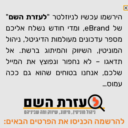
הירשמו עכשיו לניוזלטר "
לעזרת השם
"
של eBrand, ומדי חודש נשלח אליכם
מספר עדכונים מעולמות הדיגיטל, ניהול
המוניטין, השיווק והמיתוג ברשת. אל
דף הבית
»
ובינר – טיפים לשמירת שם מותג באינטרנט
תדאגו – לא נחפור ונפוצץ את המייל
ובינר – טיפים לשמירת שם מותג
שלכם, אנחנו בטוחים שהוא גם ככה
באינטרנט
עמוס…
להרשמה הכניסו את הפרטים הבאים:
מאת:
צוות האתר של איברנד
פורסם:
09/03/2011
תגיות:
,
,
,