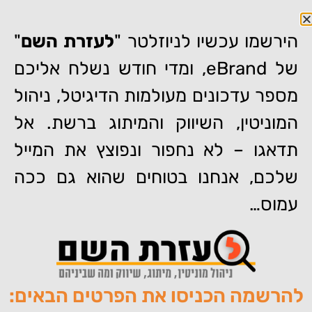
הירשמו עכשיו לניוזלטר "
לעזרת השם
"
של eBrand, ומדי חודש נשלח אליכם
מספר עדכונים מעולמות הדיגיטל, ניהול
דף הבית
המוניטין, השיווק והמיתוג ברשת. אל
»
ערוץ 1: על ניהול תדמית ברשת לקראת בחירות
(27.11.2008)
תדאגו – לא נחפור ונפוצץ את המייל
ערוץ 1: על ניהול תדמית ברשת
שלכם, אנחנו בטוחים שהוא גם ככה
לקראת בחירות (27.11.2008)
עמוס…
להרשמה הכניסו את הפרטים הבאים:
מאת:
צוות האתר של איברנד
פורסם:
27/11/2008
תגיות:
,
,