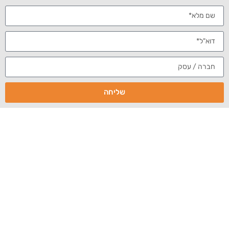
איברנד בתקשורת
מאור קפלנסקי
מיתוג אישי
,
באינטרנט
ערוץ 1
לא רק אובמה, גם ניר ברקת וציפי לבני עושים מיתוג אישי
באינטרנט משולב עם קמפיין בחירות
:
שליחה