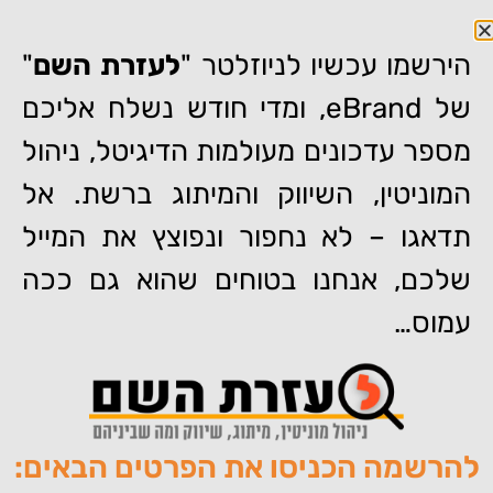
הירשמו עכשיו לניוזלטר "
לעזרת השם
"
של eBrand, ומדי חודש נשלח אליכם
מספר עדכונים מעולמות הדיגיטל, ניהול
דף הבית
המוניטין, השיווק והמיתוג ברשת. אל
»
חשבון Google My Business נחסם או הושעה? אלו
הסיבות
תדאגו – לא נחפור ונפוצץ את המייל
חשבון Google My Business
שלכם, אנחנו בטוחים שהוא גם ככה
נחסם או הושעה? אלו הסיבות
עמוס…
להרשמה הכניסו את הפרטים הבאים:
מאת:
צוות האתר של איברנד
פורסם:
30/05/2022
תגיות:
,
,