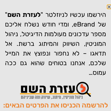
הירשמו עכשיו לניוזלטר "
לעזרת השם
"
של eBrand, ומדי חודש נשלח אליכם
מספר עדכונים מעולמות הדיגיטל, ניהול
המוניטין, השיווק והמיתוג ברשת. אל
דף הבית
»
מפגשי הדרכה "אחד על אחד"
תדאגו – לא נחפור ונפוצץ את המייל
מפגשי הדרכה "אחד על אחד"
שלכם, אנחנו בטוחים שהוא גם ככה
עמוס…
להרשמה הכניסו את הפרטים הבאים:
מאת:
צוות האתר של איברנד
פורסם:
04/05/2011
תגיות:
,
,