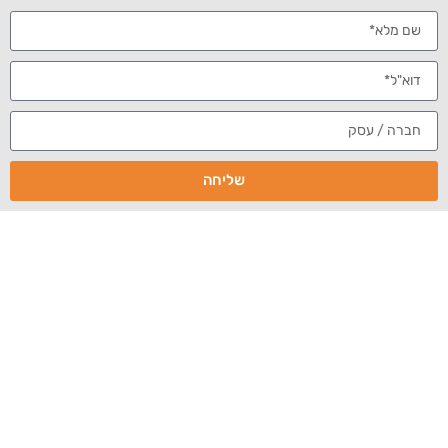
איך למתג מעסיק
התעשייה
מיתוג מעסיק
שליחה
תקופת הקורונה מביאה עימה אתגרים רבים בכל תחומי החיים,
בדגש על כלכלה ומציאת תעסוקה. בכתבה מיוחדת שהתפרסמה
באתר "התעשייה", מאור קפלנסקי, מנכ"ל eBrand, הסביר כיצד
ניהל את תהליך הגיוס של עובדים חדשים בזמן הקורונה.
במהלך הגיוס, קפלנסקי שם לב שכמעט ואין אזכורים למיתוג
המעסיק, כלומר לארגון או למקום העבודה, מיתוג שימשוך ויציג
את הארגון כטוב וכמומלץ לעבוד בו. "בתקופה האחרונה, בשלבי