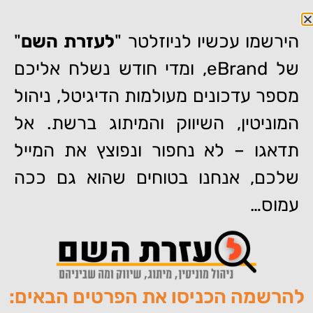
הירשמו עכשיו לניוזלטר "
לעזרת השם
"
של eBrand, ומדי חודש נשלח אליכם
מספר עדכונים מעולמות הדיגיטל, ניהול
דף הבית
»
eBrand באתר 'התעשייה' על חשיבות מיתוג המעסיק בזמן
המוניטין, השיווק והמיתוג ברשת. אל
הקורונה
תדאגו – לא נחפור ונפוצץ את המייל
eBrand באתר 'התעשייה' על
חשיבות מיתוג המעסיק בזמן
שלכם, אנחנו בטוחים שהוא גם ככה
הקורונה
עמוס…
להרשמה הכניסו את הפרטים הבאים:
מאת:
צוות האתר של איברנד
פורסם:
30/08/2020
תגיות:
,
,