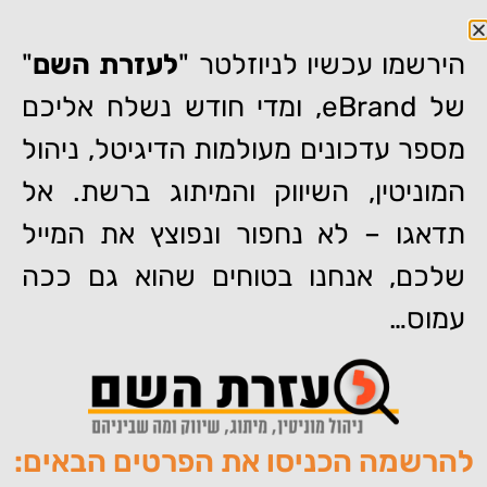
הירשמו עכשיו לניוזלטר "
לעזרת השם
"
של eBrand, ומדי חודש נשלח אליכם
מספר עדכונים מעולמות הדיגיטל, ניהול
המוניטין, השיווק והמיתוג ברשת. אל
דף הבית
»
מאור קפלנסקי על שרון פרי וניהול מוניטין באינטרנט (גל"צ)
תדאגו – לא נחפור ונפוצץ את המייל
מאור קפלנסקי על שרון פרי
שלכם, אנחנו בטוחים שהוא גם ככה
וניהול מוניטין באינטרנט (גל"צ)
עמוס…
להרשמה הכניסו את הפרטים הבאים:
מאת:
צוות האתר של איברנד
פורסם:
09/01/2017
תגיות:
,
,
,