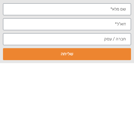
מאור קפלנסקי
ניהול מוניטין
מנכ"ל eBrand, מאור
קפלנסקי, התראיין
למדור "בבריכה של
הכרישים" באתר
Servula. "אני תמיד
משתדל לצאת
שליחה
מהקופסא ומבקש
מהעובדים לעשות
זאת", הסביר קפלנסקי. "סיפוק מקצועי הוא כשלומדים משהו חדש
וגם יודעים כיצד ליישם אותו – בתחום של ניהול המוניטין זה קורה
כל הזמן".
לחצו כאן לקריאת הראיון המלא
הקודם
הבא
מחיקת פסקי דין, הסרת דיונים ומסמכים מהאינטרנט ומ- Google
קמפיין מיתוג אישי באינטרנט – דר' יאיר גילוני