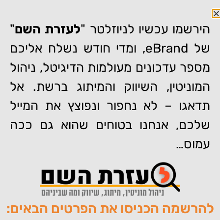
הירשמו עכשיו לניוזלטר "
לעזרת השם
"
של eBrand, ומדי חודש נשלח אליכם
מספר עדכונים מעולמות הדיגיטל, ניהול
המוניטין, השיווק והמיתוג ברשת. אל
דף הבית
»
מאור קפלנסקי: "תמיד לומדים דברים חדשים בתחום שלנו"
תדאגו – לא נחפור ונפוצץ את המייל
מאור קפלנסקי: "תמיד לומדים
שלכם, אנחנו בטוחים שהוא גם ככה
דברים חדשים בתחום שלנו"
עמוס…
להרשמה הכניסו את הפרטים הבאים:
מאת:
צוות האתר של איברנד
פורסם:
24/06/2014
תגיות:
,