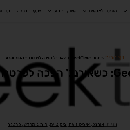
מוניטין לאנשים
שיווק ומיתוג
ייעוץ והדרכה
עדכונ
דף הבית
»
מתוך GeekTime: כשאורנג' הפכה לפרטנר – הטוב והרע
תגיות:
,
,
,
,
אורנג'
איציק זיאת
גיק טיים
מיתוג מחדש
פרטנר