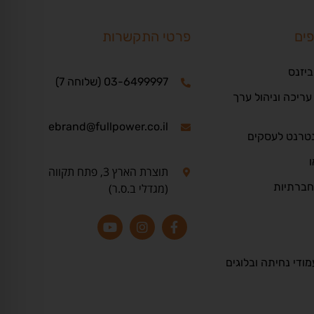
פים
פרטי התקשרות
ביזנס
03-6499997 (שלוחה 7)
ריכה וניהול ערך
ebrand@fullpower.co.il
נטרנט לעסקים
ו
תוצרת הארץ 3, פתח תקווה
חברתיות
(מגדלי ב.ס.ר)
מודי נחיתה ובלוגים