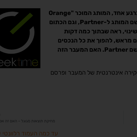
אתמול בשעה 10:00 בבוקר, בוצע השינוי הגדול וברגע אחד, המותג המוכר "Orange
ישראל" נעלם כלא היה. מאותו הרגע ואילך, שונה שם המותג ל-Partner, וגם הכתום
ינוי, ראה שבתוך כמה דקות
 מראש, להפוך את כל הנכסים
האינטרנטיים של Orange לנכסים הנושאים את השם Partner. האם המעבר הזה
הל שיווק ולקוחות ב- eBrand ביצע סקירה אינטרנטית של המעבר ופרסם
ה
מחיקת תוצאות מגוגל – האם זה אפ
עד כמה העמוד רלוונטי 