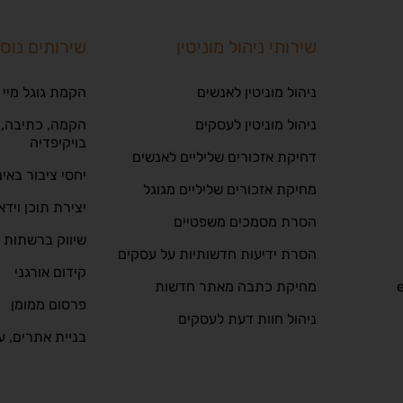
שירותי ניהול מוניטין
שירותים נוס
ניהול מוניטין לאנשים
הקמת גוגל מיי 
ניהול מוניטין לעסקים
הקמה, כתיבה, ע
בויקיפדיה
דחיקת אזכורים שליליים לאנשים
יחסי ציבור באי
מחיקת אזכורים שליליים מגוגל
יצירת תוכן וידא
הסרת מסמכים משפטיים
שיווק ברשתות 
הסרת ידיעות חדשותיות על עסקים
קידום אורגני
מחיקת כתבה מאתר חדשות
פרסום ממומן
ניהול חוות דעת לעסקים
בניית אתרים, ע