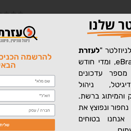
טר שלנו
תר את כל המידע על ניהול מוניטין באינטרנט: מגמות, מחקרים, נת
ישראל, אנו מתעדכנים כל העת בחידושים בתחום ניהול המוניטין לאנ
ניוזלטר "
לעזרת
להרשמה הכניסו
" של eBrand, ומדי חודש
הבאי
מספר עדכונים
גיטל, ניהול
וק והמיתוג ברשת.
נחפור ונפוצץ את
אנחנו בטוחים
שליח
מוס…