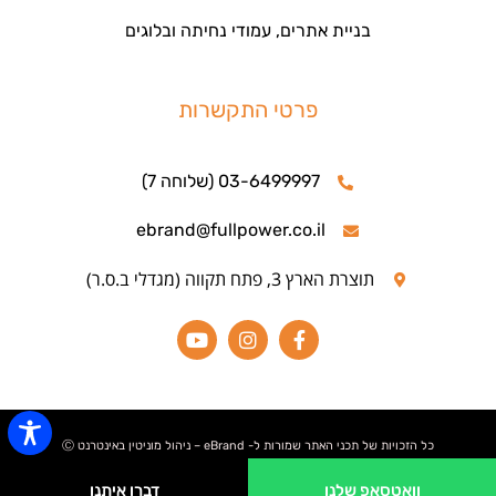
בניית אתרים, עמודי נחיתה ובלוגים
פרטי התקשרות
03-6499997 (שלוחה 7)
ebrand@fullpower.co.il
תוצרת הארץ 3, פתח תקווה (מגדלי ב.ס.ר)
כל הזכויות של תכני האתר שמורות ל- eBrand – ניהול מוניטין באינטרנט Ⓒ
וואטסאפ שלנו
דברו איתנו