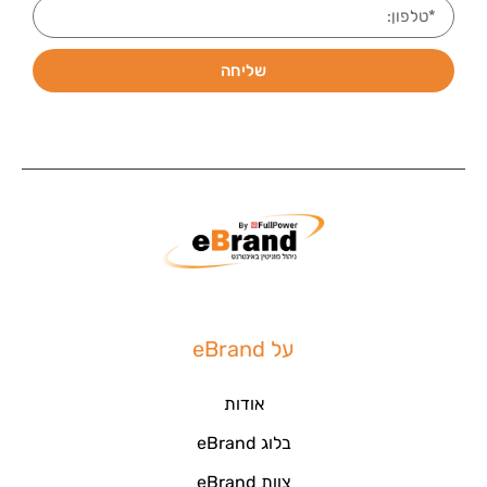
שליחה
על eBrand
אודות
בלוג eBrand
צוות eBrand