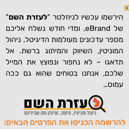
הירשמו עכשיו לניוזלטר "
לעזרת השם
"
של eBrand, ומדי חודש נשלח אליכם
מספר עדכונים מעולמות הדיגיטל, ניהול
המוניטין, השיווק והמיתוג ברשת. אל
דף הבית
»
ניהול מוניטין לעורכי דין
תדאגו – לא נחפור ונפוצץ את המייל
ניהול מוניטין לעורכי דין
שלכם, אנחנו בטוחים שהוא גם ככה
עמוס…
להרשמה הכניסו את הפרטים הבאים:
מאת:
צוות האתר של איברנד
פורסם:
10/11/2021
תגיות:
,
,